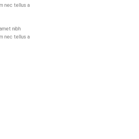
m nec tellus a
t amet nibh
m nec tellus a