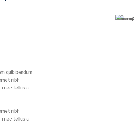
irem quibibendum
 amet nibh
m nec tellus a
 amet nibh
m nec tellus a