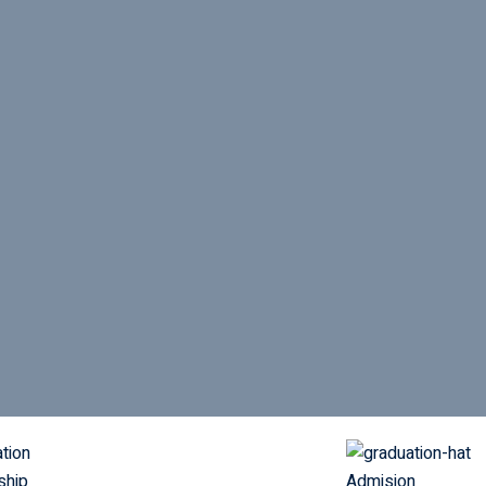
ship
Admision