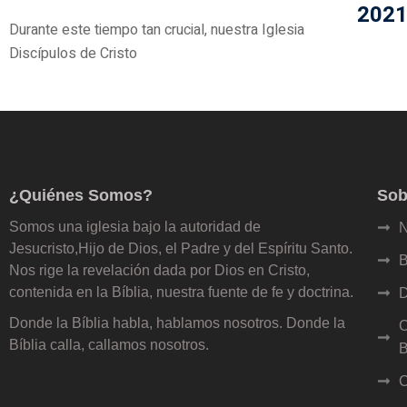
202
Durante este tiempo tan crucial, nuestra Iglesia
Discípulos de Cristo
¿Quiénes Somos?
Sob
Somos una iglesia bajo la autoridad de
N
Jesucristo,Hijo de Dios, el Padre y del Espíritu Santo.
B
Nos rige la revelación dada por Dios en Cristo,
contenida en la Bíblia, nuestra fuente de fe y doctrina.
D
Donde la Bíblia habla, hablamos nosotros. Donde la
C
Bíblia calla, callamos nosotros.
B
C