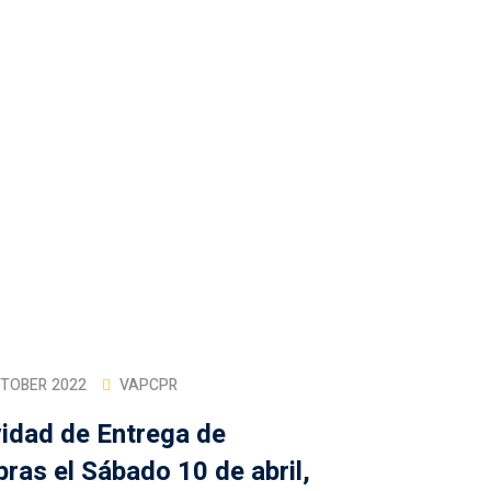
pisicing elit sed do eiusmod tempor incididunt ut labore et dolor
CTOBER 2022
VAPCPR
vidad de Entrega de
ras el Sábado 10 de abril,