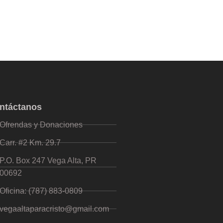
ntáctanos
Ofrendas y Donaciones
Carr. #2 Km. 29.7
P.O. Box 247 Vega Alta, PR
00692
Oficina: (787) 883-0809
vegaaltaparacristo@gmail.com