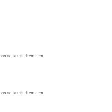
t cons solliazcitudirem sem
t cons solliazcitudirem sem