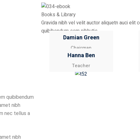
Books & Library
Gravida nibh vel velit auctor aliquetn auci eli
quibibendum sem nibhutis.
Damian Green
Chairman
Hanna Ben
Teacher
irem quibibendum
 amet nibh
m nec tellus a
t amet nibh