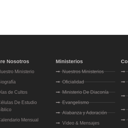
1
re Nosotros
Ministerios
Co
uestro Ministerio
Nuestros Ministerios
iografía
Oficialidad
ías de Cultos
Ministerio De Diaconía
élulas De Estudio
Evangelismo
íblico
Alabanza y Adoración
alendario Mensual
Video & Mensajes