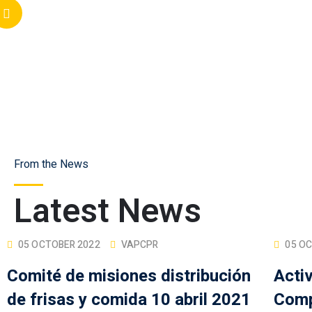
Lorem ipsum dolor sit amet consectetur adi
James Smith
Apps Developer
From the News
Latest News
05 OCTOBER 2022
VAPCPR
05 O
Comité de misiones distribución
Acti
de frisas y comida 10 abril 2021
Comp