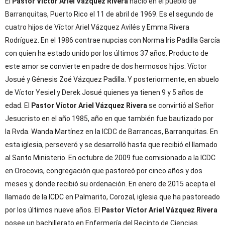
El
Pastor Víctor Ariel Vázquez Rivera
nació en el pueblo de
io bíblico
Barranquitas, Puerto Rico el 11 de abril de 1969. Es el segundo de
cuatro hijos de Víctor Ariel Vázquez Avilés y Emma Rivera
Rodríguez. En el 1986 contrae nupcias con Norma Iris Padilla García
con quien ha estado unido por los últimos 37 años. Producto de
este amor se convierte en padre de dos hermosos hijos: Víctor
Josué y Génesis Zoé Vázquez Padilla. Y posteriormente, en abuelo
de Víctor Yesiel y Derek Josué quienes ya tienen 9 y 5 años de
edad. El
Pastor Víctor Ariel Vázquez Rivera
se convirtió al Señor
sual
Jesucristo en el año 1985, año en que también fue bautizado por
la Rvda. Wanda Martínez en la ICDC de Barrancas, Barranquitas. En
a semana
esta iglesia, perseveró y se desarrolló hasta que recibió el llamado
al Santo Ministerio. En octubre de 2009 fue comisionado a la ICDC
eo
en Orocovis, congregación que pastoreó por cinco años y dos
meses y, donde recibió su ordenación. En enero de 2015 acepta el
llamado de la ICDC en Palmarito, Corozal, iglesia que ha pastoreado
sica Víctor Ariel
por los últimos nueve años. El
Pastor Víctor Ariel Vázquez Rivera
posee un bachillerato en Enfermería del Recinto de Ciencias