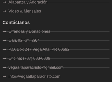
Alabanza y Adoración
Video & Mensajes
Contáctanos
Ofrendas y Donaciones
Carr. #2 Km. 29.7
P.O. Box 247 Vega Alta, PR 00692
Oficina: (787) 883-0809
vegaaltaparacristo@gmail.com
info@vegaaltaparacristo.com