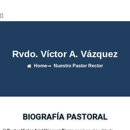
s?
Rvdo. Víctor A. Vázquez
ad
Home
Nuestro Pastor Rector
s Discípulos de Cristo
naria 1917-2023
ntenario
 Rector
BIOGRAFÍA PASTORAL