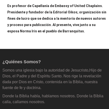
ción
Es profesor de Capellanía de Embassy of United Chaplains.
Presidente y fundador de la Editorial Oikos; organización sin
ar
fines de lucro que se dedica a la mentoría de nuevos autores
y proceso para publicación. Al presente, vive junto a su
esposa Norma Iris en el pueblo de Barranquitas.
¿Quiénes Somos?
Somos una iglesia bajo la autoridad de Jesucristo,Hijo de
Dios, el Padre y del Espíritu Santo. Nos rige la revelación
dada por Dios en Cristo, contenida en la Bíblia, nuestra
fuente de fe y doctrina.
Donde la Bíblia habla, hablamos nosotros. Donde la Bíblia
calla, callamos nosotros.