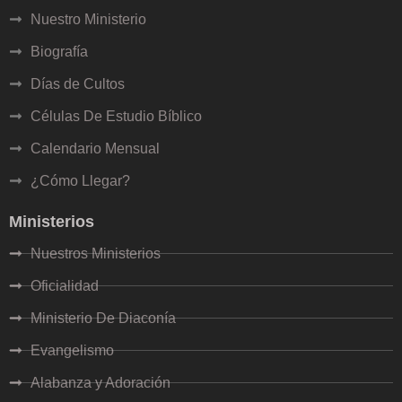
ales
Nuestro Ministerio
Biografía
erios y Comités
Días de Cultos
 Baja
Células De Estudio Bíblico
Calendario Mensual
vangelismo
¿Cómo Llegar?
Ministerios
Jóvenes
Nuestros Ministerios
Matrimonios
Oficialidad
ulos de Cristo
Ministerio De Diaconía
Evangelismo
Alabanza y Adoración