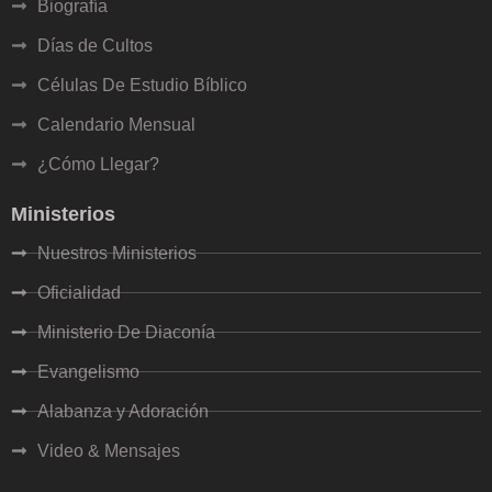
Biografía
io bíblico
Días de Cultos
Células De Estudio Bíblico
Calendario Mensual
¿Cómo Llegar?
Ministerios
Nuestros Ministerios
sual
Oficialidad
a semana
Ministerio De Diaconía
eo
Evangelismo
Alabanza y Adoración
sica Víctor Ariel
Video & Mensajes