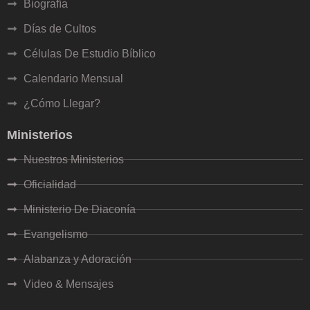
Biografía
io bíblico
Días de Cultos
Células De Estudio Bíblico
Calendario Mensual
¿Cómo Llegar?
Ministerios
Nuestros Ministerios
sual
Oficialidad
a semana
Ministerio De Diaconía
eo
Evangelismo
Alabanza y Adoración
sica Víctor Ariel
Video & Mensajes